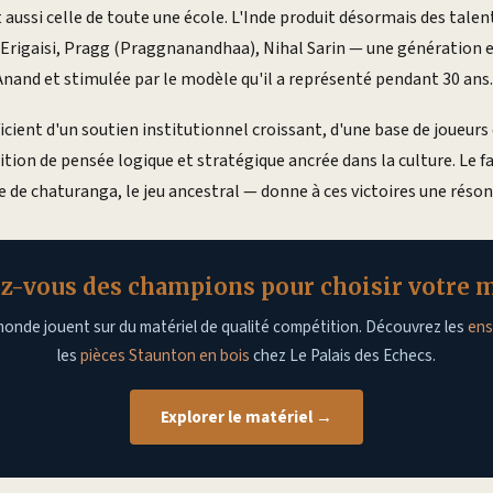
t aussi celle de toute une école. L'Inde produit désormais des tale
 Erigaisi, Pragg (Praggnanandhaa), Nihal Sarin — une génération 
nand et stimulée par le modèle qu'il a représenté pendant 30 ans.
icient d'un soutien institutionnel croissant, d'une base de joueurs 
ition de pensée logique et stratégique ancrée dans la culture. Le fa
 de chaturanga, le jeu ancestral — donne à ces victoires une réson
ez-vous des champions pour choisir votre m
onde jouent sur du matériel de qualité compétition. Découvrez les
ens
les
pièces Staunton en bois
chez Le Palais des Echecs.
Explorer le matériel →