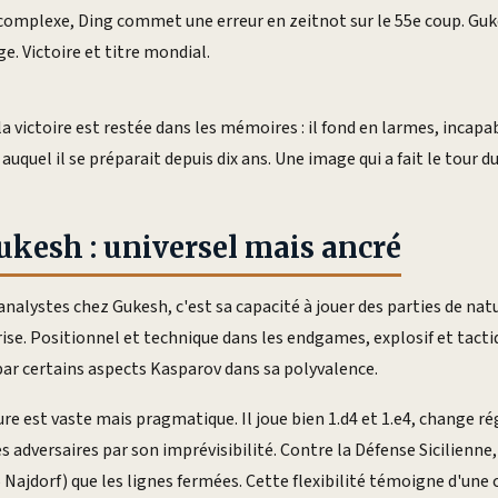
 complexe, Ding commet une erreur en zeitnot sur le 55e coup. Gu
e. Victoire et titre mondial.
la victoire est restée dans les mémoires : il fond en larmes, incapa
quel il se préparait depuis dix ans. Une image qui a fait le tour 
Gukesh : universel mais ancré
analystes chez Gukesh, c'est sa capacité à jouer des parties de natu
ise. Positionnel et technique dans les endgames, explosif et tact
 par certains aspects Kasparov dans sa polyvalence.
re est vaste mais pragmatique. Il joue bien 1.d4 et 1.e4, change r
s adversaires par son imprévisibilité. Contre la Défense Sicilienne,
Najdorf) que les lignes fermées. Cette flexibilité témoigne d'un